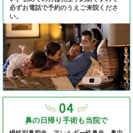
は、当院のWEB予約受付で
必ずお電話で予約のうえご来院くださ
【5月7日以降】
い。
【舌下免疫療法やゾレアを始めたい方の初回
のご予約】
を必ずご予約ください。
WEB予約完了で薬の確保ではありません。
門前薬局の在庫がなくなり次第終了となりま
す。始めたい方は5月7日以降の早めのお日に
ちでWEB予約を行ってください。
初めて受診される方へ
初めて受診される方、保険証や医療受給券の
変更があった方は、カルテ作成にお時間を要
するため、早めの時間帯（午前9～11時・午
後15～17時）にWEB予約のうえ事前にWEB
鼻の日帰り手術も当院で
問診もご入力していただきますよう、ご協力
をお願いいたします。
慢性副鼻腔炎、アレルギー性鼻炎、鼻中