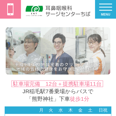
MENU
駐車場完備 12台＋提携駐車場11台
JR稲毛駅7番乗場からバスで
「熊野神社」下車
徒歩1分
月
火
水
木
金
土
日祝