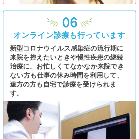
オンライン診療について
2026年2月からは『睡眠時無呼吸症候群の再
診』のみオンライン診療を継続いたします。
オンライン診療も行っています
年末年始の休診日のお知らせ
新型コロナウイルス感染症の流行期に
12月27日(土)から1月4日(日)まで年末年始の
来院を控えたいときや慢性疾患の継続
休診日とさせていただいております。新年は
治療に。お忙しくてなかなか来院でき
1月5日(月)から通常通りの診療となります。
ない方も仕事の休み時間を利用して、
遠方の方も自宅で診療を受けられま
キャッシュレス決済の導入
す。
2025年10月16日よりキャッシュレス決済を
含めた自動精算機を導入いたします。今まで
どおりの現金支払いに加えて、クレジットカ
ード決済（JCB・VISA・MASTERなど）が
可能となります。また随時電子マネー決済と