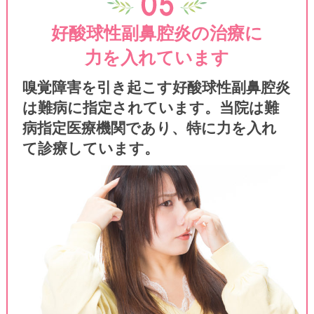
い合わせに24時間自動でAIが応答いたします
好酸球性副鼻腔炎の治療に
のでぜひご利用ください。
力を入れています
電子マネー決済
嗅覚障害を引き起こす好酸球性副鼻腔炎
2月6日より現金とクレジットカード決済に加
は難病に指定されています。当院は難
えて、電子マネー決済が可能となりました。
病指定医療機関であり、特に力を入れ
交通系IC・QUICPay・WAONがお使いいた
て診療しています。
だけます。また随時QRコード決済も導入予
定です。
お待たせ時間が長くなっております
インフルエンザB型の流行と花粉症シーズン
のため、通常よりも診療までの待機時間が長
くなっております。ご迷惑をおかけいたしま
すが、お時間に余裕をもってのご来院をよろ
しくお願いいたします。