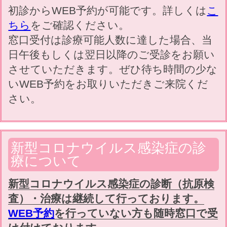
ください。
初診からWEB予約が可能です。詳しくは
こ
ちら
をご確認ください。
当院の受診患者数
窓口受付は診療可能人数に達した場合、当
2026年5月29日現在開院以来【89000名】の
日午後もしくは翌日以降のご受診をお願い
患者さま(診察券番号より)に受診いただいて
させていただきます。ぜひ待ち時間の少な
おります。今後とも『患者さまに寄り添う医
いWEB予約をお取りいただきご来院くだ
療』の理念を大切に診療を継続してまいりま
さい。
す。
ヒノキ花粉症
ヒノキ花粉症が3月末よりピークに入りまし
新型コロナウイルス感染症の診
た。千葉県では4月中旬までは飛散ピークの
療について
予想です。スギ花粉症の方の7割はヒノキ花
粉症も併発していると言われており、のどの
新型コロナウイルス感染症の診断（抗原検
症状(咳や咽頭違和感)が出やすいと言われて
査）・治療は継続して行っております。
います。
WEB予約
を行っていない方も随時窓口で受
スギ花粉症に引き続き症状が続いている方は