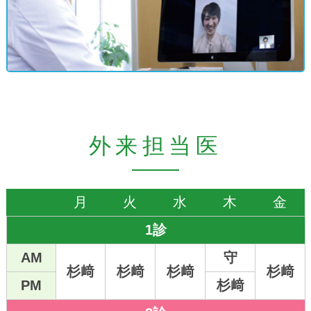
QRコード決済も導入予定です。
院長の変更
2025年10月1日山中医師に代わり杉﨑医師が
院長に就任しました。医師紹介のページにご
挨拶を掲載しておりますのでご覧いただけれ
ば幸いです。
外来担当医
遊座医師の退職
2025年9月いっぱいをもちまして、健康上の
理由により遊座医師が退職することとなりま
月
火
水
木
金
した。医師紹介のページにご挨拶を掲載して
おりますのでご覧いただければ幸いです。
1診
AM
守
8月18日(月)〜20日(水)・22日(金)の午後
杉﨑
杉﨑
杉﨑
杉﨑
二診制のためWEB予約の患者さまのみ診療
PM
杉﨑
いたします。よろしくご確認ください。