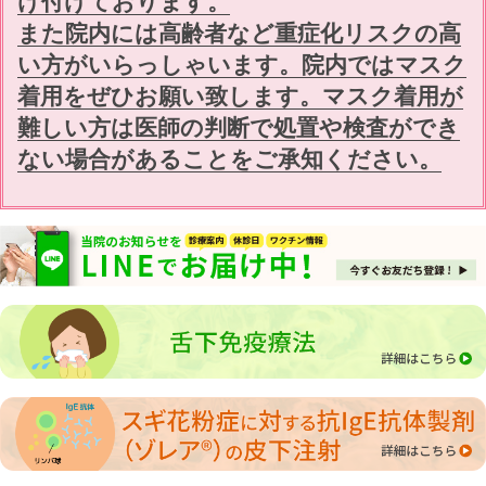
け付けております。
継続治療をお勧めいたします。
また院内には高齢者など重症化リスクの高
い方がいらっしゃいます。院内ではマスク
4/9(木)の外来について
着用をぜひお願い致します。マスク着用が
4/9(木)杉﨑医師休診となります
難しい方は医師の判断で処置や検査ができ
ない場合があることをご承知ください。
スギ花粉症重症・最重症に対するゾレ
ア®️皮下注射
当院では今季は45名(2026年4月7日現在)の患
者さまにゾレア®️皮下注射(保険診療)を行っ
ております。2019年の発売開始から効果を
感じられて、毎年接種する方が増えてきまし
た。今まで当院ではアナフィラキシーなど重
篤な副反応は発生しておりません。また自費
でのゾレア皮下注射には対応しておりませ
ん。5月末日まで接種可能ですのでご希望の
方はご相談ください。