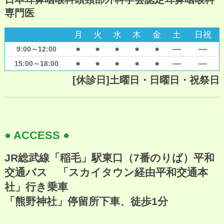
専門医
月
火
水
木
金
土
日祝
●
●
●
●
●
―
―
9:00～12:00
●
●
●
●
●
―
―
15:00～18:00
[休診日]土曜日・日曜日・祝祭日
● ACCESS ●
JR総武線「稲毛」駅東口（7番のりば）平和
交通バス 「スカイタウン経由平和交通本
社」行き乗車
「熊野神社」停留所下車、徒歩1分