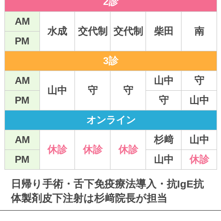
2診
当日朝7時からのWEB予約枠を新設しま
AM
水成
交代制
交代制
柴田
南
した
PM
急な体調不良でご受診希望の方はぜひご利用
ください。
3診
AM
山中
守
当医院の施設基準等について
山中
守
守
当医院は、関東信越厚生局長より指定された
PM
守
山中
保険医療機関であり､以下の施設基準につい
オンライン
て届出しています。
>>詳細はこちら
AM
杉﨑
山中
休診
休診
休診
PM
山中
休診
ラジオ出演
杉﨑副院長が2024年7月24-25日11:40頃から
日帰り手術・舌下免疫療法導入・抗IgE抗
『BAYFM miracle‼︎』に出演し中耳炎につい
体製剤皮下注射は杉﨑院長が担当
てお話しします。よろしければご聴取くださ
い。