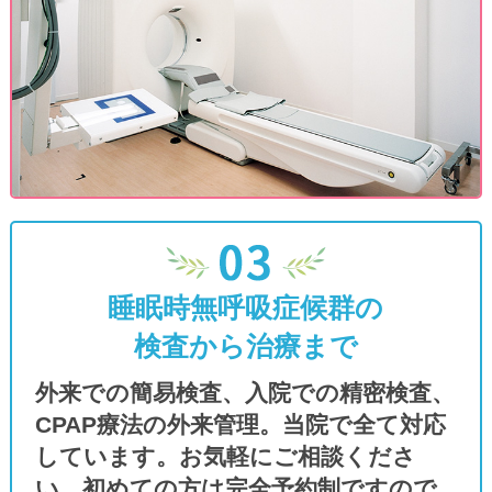
させていただく場合があります。
提携駐車場について
当院東隣の高橋第２駐車場（11台・無料)が
提携駐車場です。
当院敷地内駐車場(12台)が混雑している時は
ぜひご利用ください。
https://maps.app.goo.gl/x126cgQAZW4QQJ8V7
g_st=ic
スギ花粉に対する舌下免疫療法『シダ
睡眠時無呼吸症候群の
キュア』
検査から治療まで
スギ花粉飛散終了後から開始可能で当院では
GW明けより新規処方開始します。近年需要
外来での簡易検査、入院での精密検査、
急増と原料不足により開始できる患者数が限
CPAP療法の外来管理。当院で全て対応
られております。
しています。お気軽にご相談くださ
新規でシダキュア開始を希望される患者さま
い。初めての方は完全予約制ですので