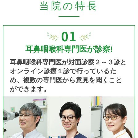
当院の特長
4月の担当医師変更
6日(月)杉﨑院長→守医師
10日(金)午後杉﨑院長→守医師
ご確認の程よろしくお願いいたします
耳鼻咽喉科専門医が診察!
睡眠時無呼吸症候群の当院検査・治療実
績(2026年6月現在)
耳鼻咽喉科専門医が対面診察２～３診と
当院では2006年以降、簡易PSG検査4173
オンライン診療１診で行っているた
件、入院PSG検査2514件、入院タイトレー
ション検査1439件行っております。
め、複数の専門医から意見を聞くこと
当院でCPAPを開始された患者さまは1439
ができます。
名。当院で現在CPAP治療で通院中の方は
705名、当院で治療安定し近医に転院された
方は643名、CPAP終了しマウスピース治療
となった方は91名です。
またPSG検査後にCPAP治療を選択せず、歯
科に紹介しマウスピース治療を始めた方は