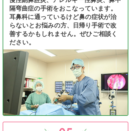
隔弯曲症の手術をおこなっています。
スギ花粉飛散ピーク突入
耳鼻科に通っているけど鼻の症状が治
先週末の暖気と春一番により千葉県ではスギ
らないとお悩みの方、日帰り手術で改
花粉の飛散がピークに入ったと考えられま
善するかもしれません。ぜひご相談く
す。WEB予約は数日先まですでに埋まって
ださい。
おりご迷惑をおかけしております。また連休
明けということもあり、本日2月24日はWEB
予約がない方の最大待ち時間は2時間程度と
なりました。患者さまには大変ご迷惑をおか
けして申し訳ありませんが、ご受診の際は事
前にWEB問診をおすませのうえ、お時間に
余裕を持ってご来院いただけますようご理解
のほどよろしくお願いいたします。
AI-Chatの導入
2月20日よりホームページの右下段に『AI-
Chat』を設置いたしました。患者さまのお問