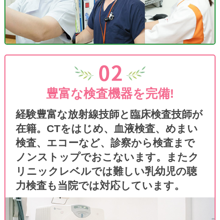
717名です。
めまいが起こりやすい季節の変わり目
3月は季節の変わり目、気温や気圧の変化が
強く、めまいが出現しやすい時期です。
当院ではめまいの原因検索に、耳レントゲ
ン・中耳CT、50歩足踏み検査、重心動揺・
豊富な検査機器を完備!
ラバー検査、眼振検査(赤外線CCD)、各種聴
経験豊富な放射線技師と臨床検査技師が
力検査、頸動脈ドップラー(椎骨脳底動脈循
在籍。CTをはじめ、血液検査、めまい
環不全)など施行し、より適切な治療をご案
検査、エコーなど、診察から検査まで
内しております。
ノンストップでおこないます。またク
めまい検査は1時間ほど要するため、検査を
ご希望される方は午前中の早い時間(9時から
リニックレベルでは難しい乳幼児の聴
10時頃まで)にご来院していただくとスムー
力検査も当院では対応しています。
ズに検査にご案内できます。遅い時間の受診
ですと、当日午後や翌日以降の検査をご案内