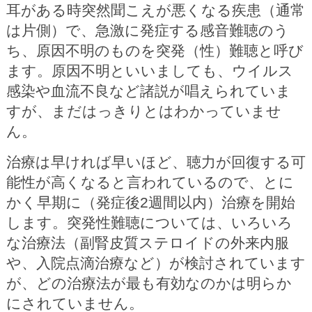
耳がある時突然聞こえが悪くなる疾患（通常
は片側）で、急激に発症する感音難聴のう
ち、原因不明のものを突発（性）難聴と呼び
ます。原因不明といいましても、ウイルス
感染や血流不良など諸説が唱えられていま
すが、まだはっきりとはわかっていませ
ん。
治療は早ければ早いほど、聴力が回復する可
能性が高くなると言われているので、とに
かく早期に（発症後2週間以内）治療を開始
します。突発性難聴については、いろいろ
な治療法（副腎皮質ステロイドの外来内服
や、入院点滴治療など）が検討されています
が、どの治療法が最も有効なのかは明らか
にされていません。