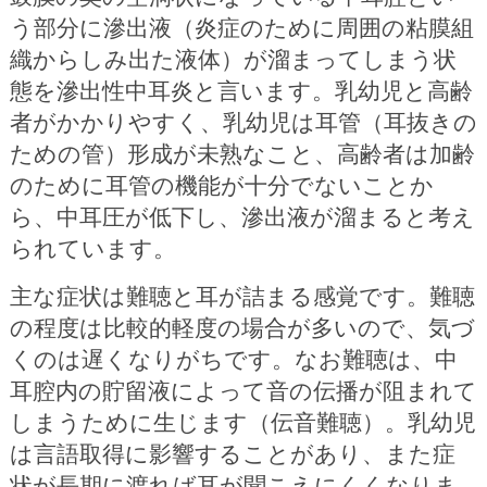
う部分に滲出液（炎症のために周囲の粘膜組
織からしみ出た液体）が溜まってしまう状
態を滲出性中耳炎と言います。乳幼児と高齢
者がかかりやすく、乳幼児は耳管（耳抜きの
ための管）形成が未熟なこと、高齢者は加齢
のために耳管の機能が十分でないことか
ら、中耳圧が低下し、滲出液が溜まると考え
られています。
主な症状は難聴と耳が詰まる感覚です。難聴
の程度は比較的軽度の場合が多いので、気づ
くのは遅くなりがちです。なお難聴は、中
耳腔内の貯留液によって音の伝播が阻まれて
しまうために生じます（伝音難聴）。乳幼児
は言語取得に影響することがあり、また症
状が長期に渡れば耳が聞こえにくくなりま