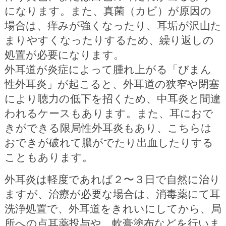
になります。また、真菌（カビ）が原因の
場合は、痒みが強くなったり、耳垢が沢山た
まりやすくなったりするため、繰り返しの
処置が必要になります。
外耳道が炎症によって腫れ上がる「びまん
性外耳炎」が起こると、外耳道の狭窄や閉塞
により聴力の低下を招くため、中耳炎と間違
われるケースもあります。また、耳におで
きができる限局性外耳炎もあり、こちらは
おできが破れて膿がでたり出血したりする
こともあります。
外耳炎は軽度であれば２〜３日で自然に治り
ますが、治療が必要な場合は、消毒薬にて耳
洗浄処置で、外耳道をきれいにしてから、局
所への点耳薬投与や、軟膏塗布などを行いま