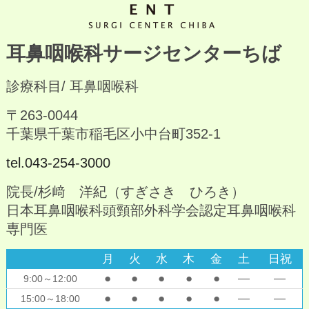
耳鼻咽喉科サージセンターちば
診療科目/ 耳鼻咽喉科
〒263-0044
千葉県千葉市稲毛区小中台町352-1
tel.043-254-3000
院長/杉﨑 洋紀（すぎさき ひろき）
日本耳鼻咽喉科頭頸部外科学会認定耳鼻咽喉科
専門医
月
火
水
木
金
土
日祝
●
●
●
●
●
―
―
9:00～12:00
●
●
●
●
●
―
―
15:00～18:00